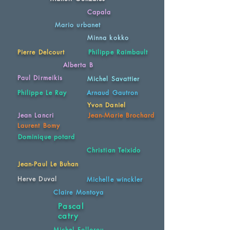
Capala
Mario urbanet
Minna kokko
Pierre Delcourt
Philippe Raimbault
Alberta B
Paul Dirmeikis
Michel Savattier
Philippe Le Ray
Arnaud Gautron
Yvon Daniel
Jean Lancri
Jean-Marie Brochard
Laurent Bomy
Dominique potard
Christian Teixido
Jean-Paul Le Buhan
Herve Duval
Michelle winckler
Claire Montoya
Pascal
catry
Michel Follorou