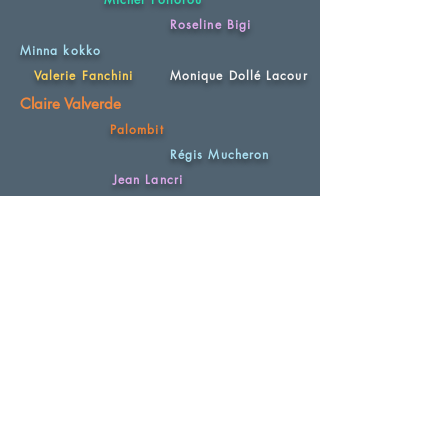
Roseline Bigi
Minna kokko
Valerie Fanchini
Monique Dollé Lacour
Claire Valverde
Palombit
Régis Mucheron
Jean Lancri
Yvon Follorou
Jean Lancri
Sibylle Besancon
Erik Bleeds
Pascal catry
Pascal catry
Monique Luyton
Gael Peron
Marie Mazères
Maryline Le Gouill
Jean Claude Le Gouic