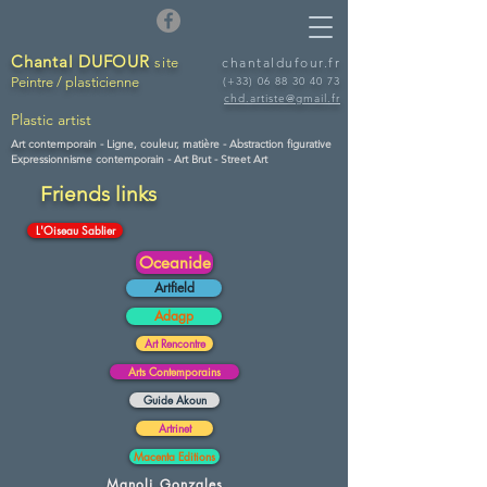
Chantal DUFOUR
site
chantaldufour.fr
Peintre / plasticienne
(+33)
06 88 30 40 73
chd.artiste@gmail.fr
Plastic artist
Art contemporain -
Ligne, couleur, matière - Abstraction figurative
Expressionnisme contemporain - Art Brut - Street Art
Friends links
L'Oiseau Sablier
Oceanide
Artfield
Adagp
Art Rencontre
Arts Contemporains
Guide Akoun
Artrinet
Macenta Editions
Manoli Gonzales