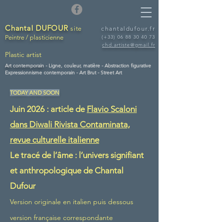
Chantal DUFOUR
site
chantaldufour.fr
Peintre / plasticienne
(+33)
06 88 30 40 73
chd.artiste@gmail.fr
Plastic artist
Art contemporain -
Ligne, couleur, matière - Abstraction figurative
Expressionnisme contemporain - Art Brut - Street Art
TODAY AND SOON
Juin 2026 : article de
Flavio Scaloni
dans Diwali Rivista Contaminata,
revue culturelle italienne
Le tracé de l’âme : l’univers signifiant
et anthropologique de Chantal
Dufour
Version originale en italien puis dessous
version française correspondante