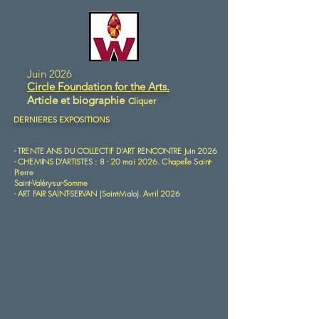
Juin 2026
Circle Foundation for the Arts.
Article et biographie
Cliquer
DERNIERES EXPOSITIONS
- TRENTE ANS DU COLLECTIF D'ART RENCONTRE Juin 2026
- CHEMINS D'ARTISTES : 8 - 20 mai
2026. Chapelle Saint-
Pierre
Saint-Valéry-sur-Somme
- ART FAIR SAINT-SERVAN (Saint-Malo). Avril 2026