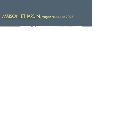
MAISON ET JARDIN
, magazine,
février 2025
© Copyright
Saint Gratien (95210)
AKOUN quotation
Tréguier (22220
)