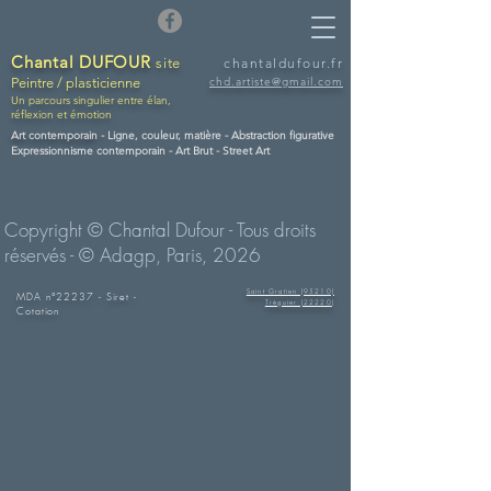
Chantal DUFOUR
site
chantaldufour.fr
Peintre / plasticienne
chd.artiste@gmail.
com
Un parcours singulier entre élan,
réflexion et émotion
Art contemporain -
Ligne, couleur, matière - Abstraction figurative
Expressionnisme contemporain - Art Brut - Street Art
Copyright © Chantal Dufour - Tous droits
réservés - © Adagp, Paris, 2026
Saint Gratien (95210)
MDA n°22237 - Siret -
Tréguier (22220
)
Cotation